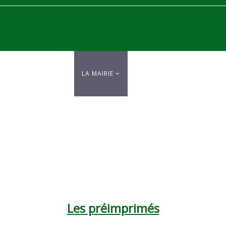
EIL
ELHEKAIMA
LA MAIRIE
GOUVERNANCE LOCALE
LES ACTUALITÉS
Les préimprimés